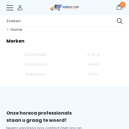
0
Home
Merken
Combisteel
G-G-G
Gastro-Inox
Hendi
Naturama
SARO
Onze horeca professionals
staan u graag te woord!
Neem vandaag nog contact met ons op.