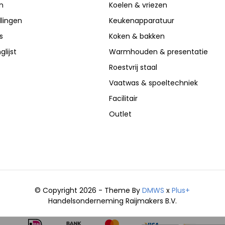
n
Koelen & vriezen
llingen
Keukenapparatuur
s
Koken & bakken
glijst
Warmhouden & presentatie
Roestvrij staal
Vaatwas & spoeltechniek
Facilitair
Outlet
© Copyright 2026 - Theme By
DMWS
x
Plus+
Handelsonderneming Raijmakers B.V.