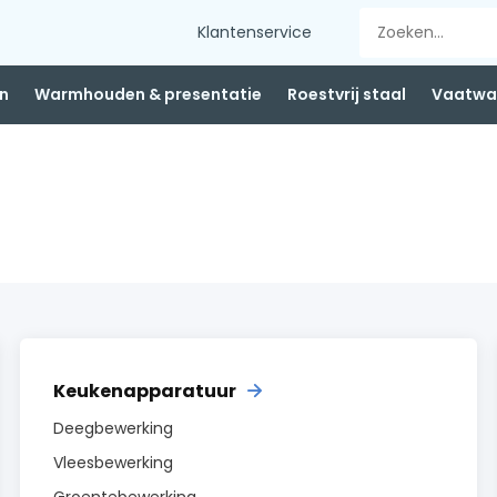
Klantenservice
n
Warmhouden & presentatie
Roestvrij staal
Vaatwas
Keukenapparatuur
Deegbewerking
Vleesbewerking