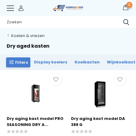
0
Koelen & vriezen
Dry aged kasten
Display koelers
Koelkasten
Wijnkoelkast
Filters
Dry aging kast model PRO
Dry aging kast model DA
SEASONING DRY A...
388 G