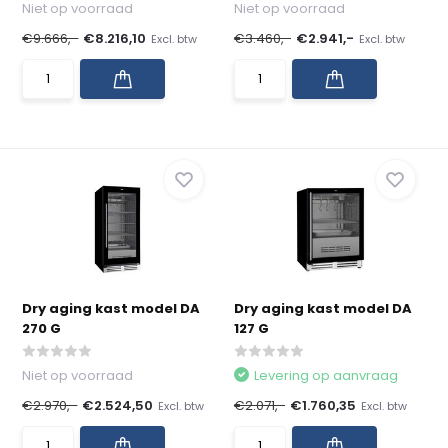
Niet op voorraad
Niet op voorraad
€9.666,-
€8.216,10
€3.460,-
€2.941,-
Excl. btw
Excl. btw
Dry aging kast model DA
Dry aging kast model DA
270 G
127 G
Niet op voorraad
Levering op aanvraag
€2.970,-
€2.524,50
€2.071,-
€1.760,35
Excl. btw
Excl. btw