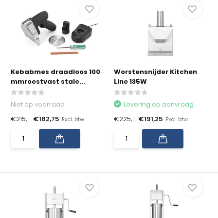
Kebabmes draadloos 100
Worstensnijder Kitchen
mmroestvast stale...
Line 135W
Niet op voorraad
Levering op aanvraag
€215,-
€182,75
€225,-
€191,25
Excl. btw
Excl. btw