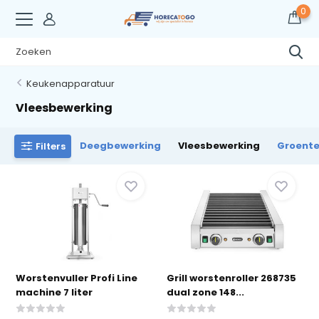
0
Keukenapparatuur
Vleesbewerking
Deegbewerking
Vleesbewerking
Groent
Filters
Worstenvuller Profi Line
Grill worstenroller 268735
machine 7 liter
dual zone 148...