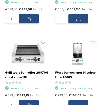
Levering op aanvraag
Levering op aanvraag
€279,50
€237,58
€450,-
€382,50
Excl. btw
Excl. btw
Grill worstenroller 268704
Worstenwarmer Kitchen
dual zone 118...
Line 450W
Levering op aanvraag
Levering op aanvraag
€379,-
€322,15
€232,50
€197,63
Excl. btw
Excl. btw