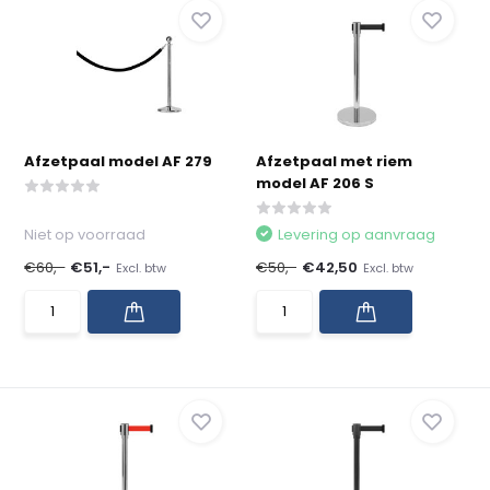
Afzetpaal model AF 279
Afzetpaal met riem
model AF 206 S
Niet op voorraad
Levering op aanvraag
€60,-
€51,-
€50,-
€42,50
Excl. btw
Excl. btw