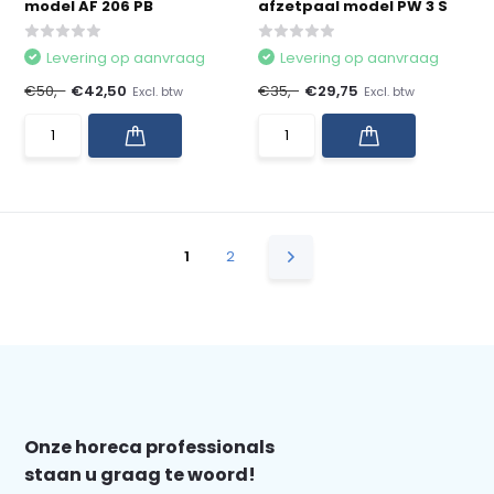
model AF 206 PB
afzetpaal model PW 3 S
Levering op aanvraag
Levering op aanvraag
€50,-
€42,50
€35,-
€29,75
Excl. btw
Excl. btw
1
2
Onze horeca professionals
staan u graag te woord!