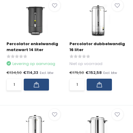
Percolator enkelwandig
Percolator dubbelwandig
matzwart 14 liter
16 liter
Levering op aanvraag
Niet op voorraad
€134,50
€114,33
€179,50
€152,58
Excl. btw
Excl. btw