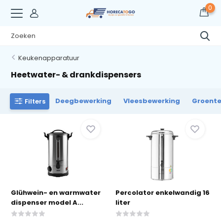
0
Keukenapparatuur
Heetwater- & drankdispensers
Deegbewerking
Vleesbewerking
Groent
Filters
Glühwein- en warmwater
Percolator enkelwandig 16
dispenser model A...
liter