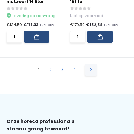
matzwart 14 liter
16 liter
Levering op aanvraag
Niet op voorraad
€134,50
€114,33
€179,50
€152,58
Excl. btw
Excl. btw
1
2
3
4
Onze horeca professionals
staan u graag te woord!