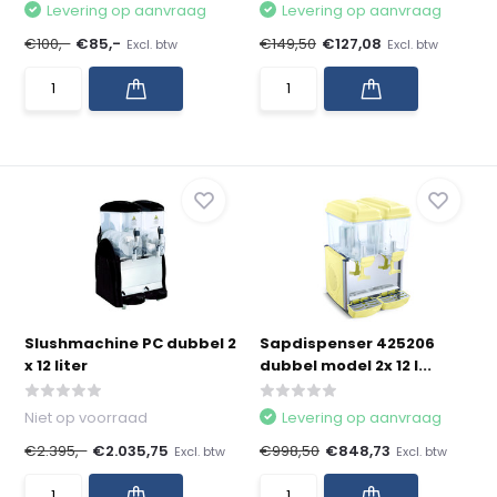
Levering op aanvraag
Levering op aanvraag
€100,-
€85,-
€149,50
€127,08
Excl. btw
Excl. btw
Slushmachine PC dubbel 2
Sapdispenser 425206
x 12 liter
dubbel model 2x 12 l...
Niet op voorraad
Levering op aanvraag
€2.395,-
€2.035,75
€998,50
€848,73
Excl. btw
Excl. btw