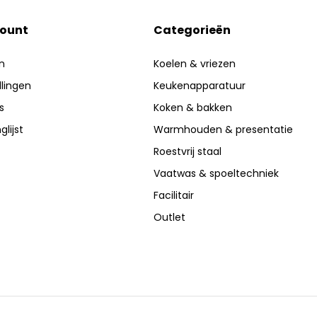
count
Categorieën
n
Koelen & vriezen
llingen
Keukenapparatuur
s
Koken & bakken
glijst
Warmhouden & presentatie
Roestvrij staal
Vaatwas & spoeltechniek
Facilitair
Outlet