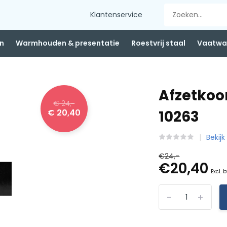
Klantenservice
n
Warmhouden & presentatie
Roestvrij staal
Vaatwas
Afzetkoo
€ 24,-
€ 20,40
10263
Bekijk 
€24,-
€20,40
Excl. 
-
+