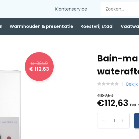
Klantenservice
n
Warmhouden & presentatie
Roestvrij staal
Vaatwas
Bain-mar
€ 132,50
€ 112,63
wateraf
Bekij
€132,50
€112,63
Excl.
-
+