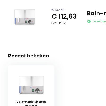
€ 132,50
Bain-m
€ 112,63
Leverin
Excl. btw
Recent bekeken
Bain-marie Kitchen
Line met