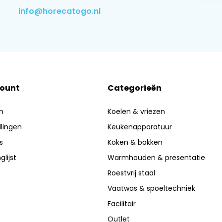
info@horecatogo.nl
count
Categorieën
n
Koelen & vriezen
llingen
Keukenapparatuur
s
Koken & bakken
glijst
Warmhouden & presentatie
Roestvrij staal
Vaatwas & spoeltechniek
Facilitair
Outlet