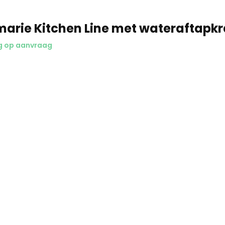
arie Kitchen Line met wateraftapk
g op aanvraag