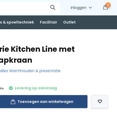
0
Inloggen
 & spoeltechniek
Facilitair
Outlet
ie Kitchen Line met
tapkraan
k alles Warmhouden & presentatie
Levering op aanvraag
 btw
Toevoegen aan winkelwagen