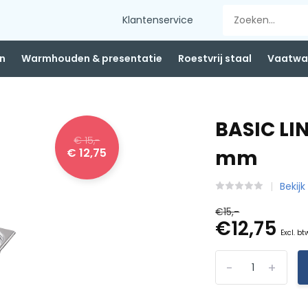
Klantenservice
n
Warmhouden & presentatie
Roestvrij staal
Vaatwas
BASIC LI
€ 15,-
€ 12,75
mm
Bekijk
€15,-
€12,75
Excl. bt
-
+