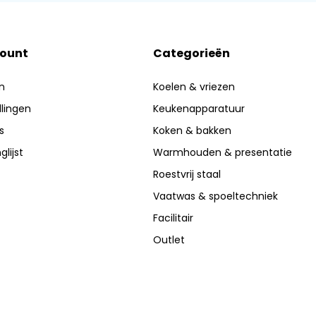
count
Categorieën
n
Koelen & vriezen
llingen
Keukenapparatuur
s
Koken & bakken
glijst
Warmhouden & presentatie
Roestvrij staal
Vaatwas & spoeltechniek
Facilitair
Outlet