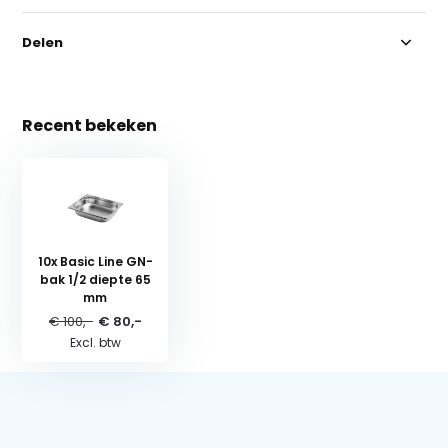
Delen
Recent bekeken
10x Basic Line GN-
bak 1/2 diepte 65
mm
€ 100,-
€ 80,-
Excl. btw