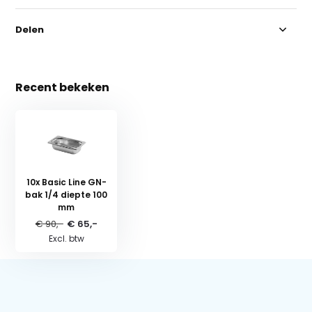
Delen
Recent bekeken
10x Basic Line GN-
bak 1/4 diepte 100
mm
€ 90,-
€ 65,-
Excl. btw