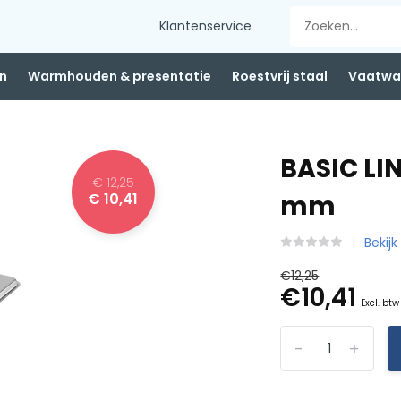
Klantenservice
n
Warmhouden & presentatie
Roestvrij staal
Vaatwas
BASIC LI
€ 12,25
€ 10,41
mm
Bekijk
€12,25
€10,41
Excl. btw
-
+