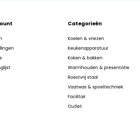
count
Categorieën
n
Koelen & vriezen
llingen
Keukenapparatuur
s
Koken & bakken
glijst
Warmhouden & presentatie
Roestvrij staal
Vaatwas & spoeltechniek
Facilitair
Outlet