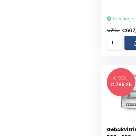
Levering o
€607
€715,-
€ 925,-
€ 786,25
Gebakvitrin