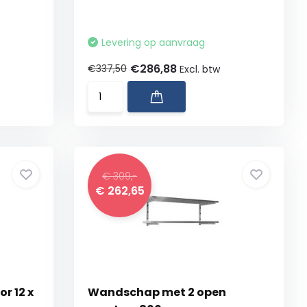
Levering op aanvraag
€286,88
€337,50
Excl. btw
€ 309,-
€ 262,65
r 12 x
Wandschap met 2 open