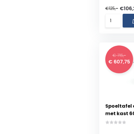
€106
€125,-
€ 715,-
€ 607,75
Spoeltafel
met kast 6