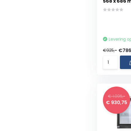
568 x 686
Levering o
€786
€925,-
€ 1.095,-
€ 930,75