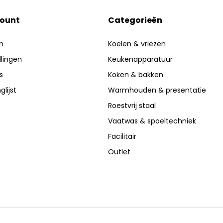
count
Categorieën
n
Koelen & vriezen
llingen
Keukenapparatuur
s
Koken & bakken
glijst
Warmhouden & presentatie
Roestvrij staal
Vaatwas & spoeltechniek
Facilitair
Outlet