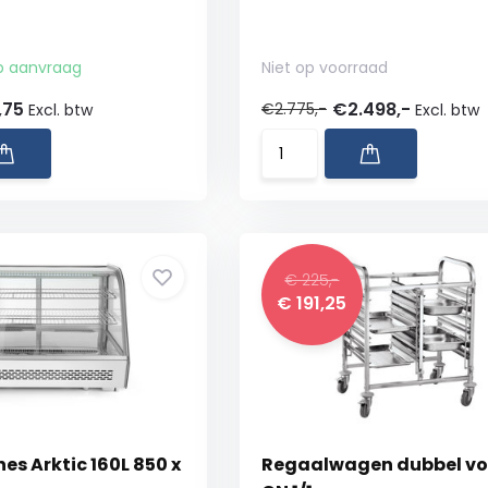
p aanvraag
Niet op voorraad
,75
€2.498,-
€2.775,-
Excl. btw
Excl. btw
€ 225,-
€ 191,25
es Arktic 160L 850 x
Regaalwagen dubbel voo