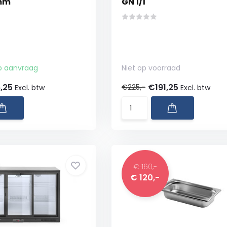
 mm
GN 1/1
p aanvraag
Niet op voorraad
,25
€191,25
€225,-
Excl. btw
Excl. btw
€ 160,-
€ 120,-