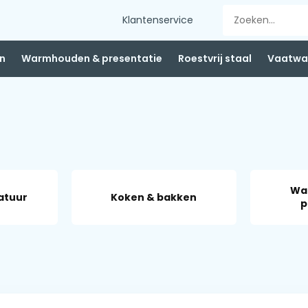
Klantenservice
n
Warmhouden & presentatie
Roestvrij staal
Vaatwas
Wa
atuur
Koken & bakken
p