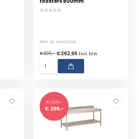
roosters 800mm
Niet op voorraad
€262,65
€309,-
Excl. btw
€ 295,-
€ 266,-