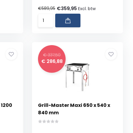
€359,95
€589,95
Excl. btw
€ 337,50
€ 286,88
 1200
Grill-Master Maxi 650 x 540 x
840 mm