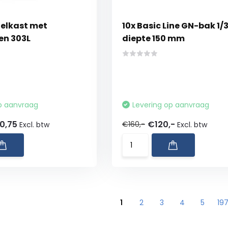
elkast met
10x Basic Line GN-bak 1/
en 303L
diepte 150 mm
p aanvraag
Levering op aanvraag
0,75
€120,-
€160,-
Excl. btw
Excl. btw
1
2
3
4
5
19