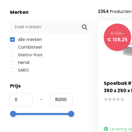
2354
Producten
Merken
€ 125,-
€ 106,25
Alle merken
Combisteel
Gastro-Inox
Hendi
SARO
Spoelbak 
Prijs
350 x 250 x
-
Levering o