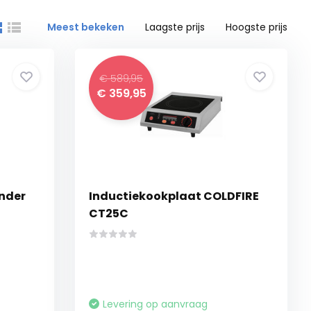
Meest bekeken
Laagste prijs
Hoogste prijs
€ 589,95
€ 359,95
ender
Inductiekookplaat COLDFIRE
CT25C
Levering op aanvraag