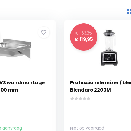
€ 163,35
€ 119,95
RVS wandmontage
Professionele mixer / bl
 100 mm
Blendaro 2200M
p aanvraag
Niet op voorraad