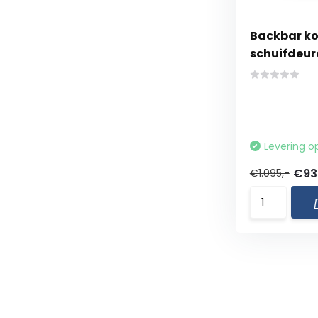
Backbar ko
schuifdeur
Levering o
€93
€1.095,-