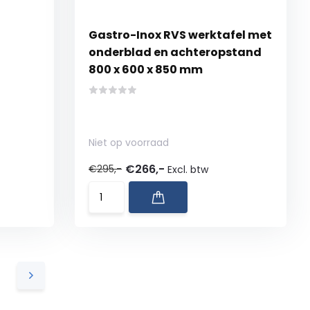
3
Gastro-Inox RVS werktafel met
onderblad en achteropstand
800 x 600 x 850 mm
Niet op voorraad
€266,-
€295,-
Excl. btw
7