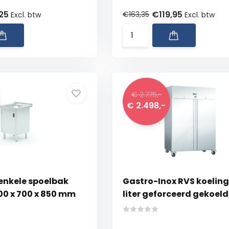
,25
€119,95
€163,35
Excl. btw
Excl. btw
€ 2.775,-
€ 2.498,-
 enkele spoelbak
Gastro-Inox RVS koeling
00 x 700 x 850 mm
liter geforceerd gekoeld