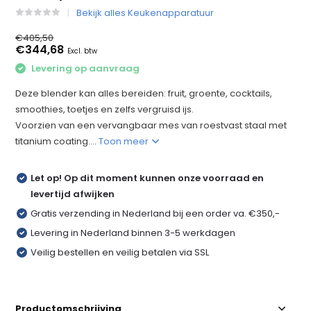
Bekijk alles Keukenapparatuur
€405,50
€344,68
Excl. btw
Levering op aanvraag
Deze blender kan alles bereiden: fruit, groente, cocktails,
smoothies, toetjes en zelfs vergruisd ijs.
Voorzien van een vervangbaar mes van roestvast staal met
titanium coating....
Toon meer
Let op! Op dit moment kunnen onze voorraad en
levertijd afwijken
Gratis verzending in Nederland bij een order va. €350,-
Levering in Nederland binnen 3-5 werkdagen
Veilig bestellen en veilig betalen via SSL
Productomschrijving