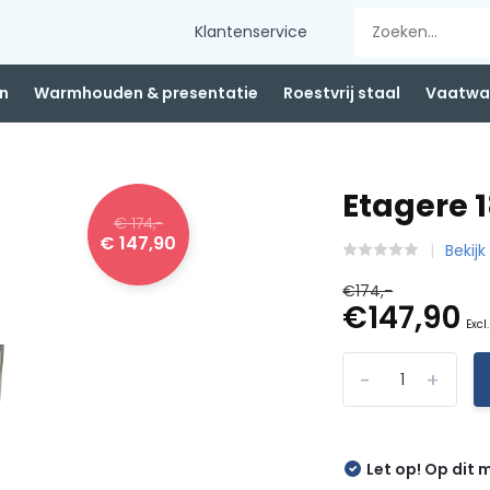
Klantenservice
n
Warmhouden & presentatie
Roestvrij staal
Vaatwas
Etagere
€ 174,-
€ 147,90
Bekijk
€174,-
€147,90
Excl
-
+
Let op! Op dit