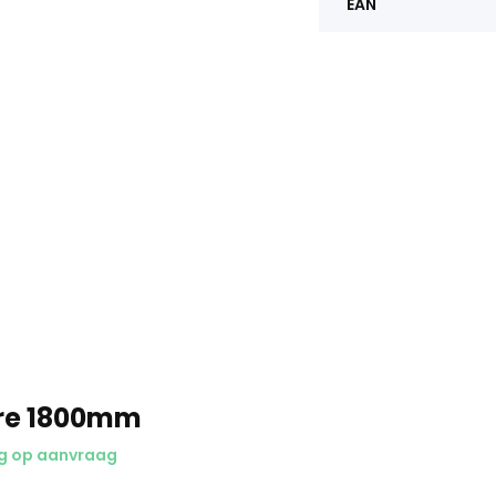
EAN
re 1800mm
g op aanvraag