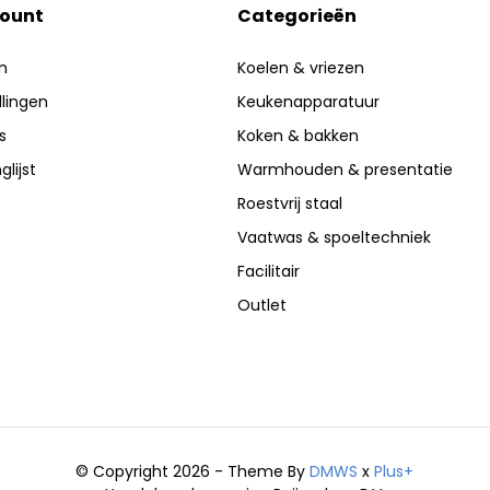
count
Categorieën
n
Koelen & vriezen
llingen
Keukenapparatuur
s
Koken & bakken
glijst
Warmhouden & presentatie
Roestvrij staal
Vaatwas & spoeltechniek
Facilitair
Outlet
© Copyright 2026 - Theme By
DMWS
x
Plus+