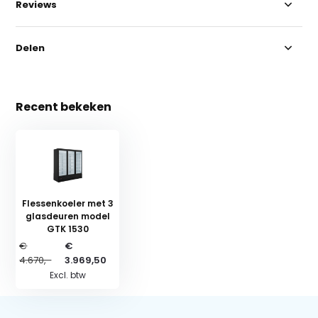
Reviews
Delen
Recent bekeken
Flessenkoeler met 3
glasdeuren model
GTK 1530
€
€
4.670,-
3.969,50
Excl. btw