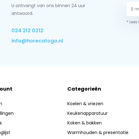
U ontvangt van ons binnen 24 uur
antwoord.
* Lees
024 212 0212
info@horecatogo.nl
count
Categorieën
n
Koelen & vriezen
llingen
Keukenapparatuur
s
Koken & bakken
glijst
Warmhouden & presentatie