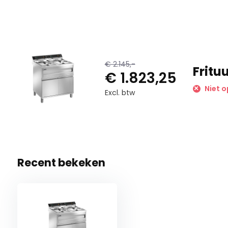
€ 2.145,-
Fritu
€ 1.823,25
Niet o
Excl. btw
Recent bekeken