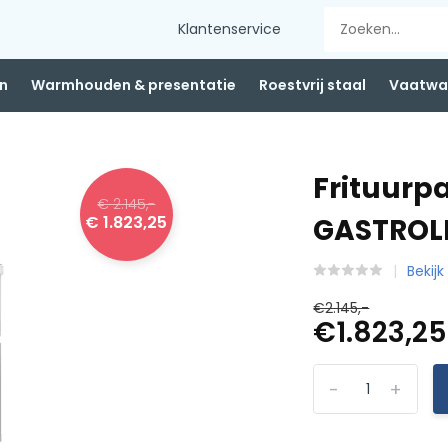
Klantenservice
n
Warmhouden & presentatie
Roestvrij staal
Vaatwas
Frituurp
€ 2.145,-
€ 1.823,25
GASTROLI
Bekij
€2.145,-
€1.823,25
-
+