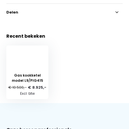
Delen
Recent bekeken
Gas kookketel
model L9/PIG415
€ 10.500,-
€ 8.925,-
Excl. btw