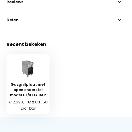
Reviews
Delen
Recent bekeken
Gasgrillplaat met
open onderstel
model E7/KTG1BAR
€ 2.390,-
€ 2.031,50
Excl. btw