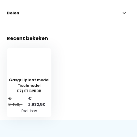
Delen
Recent bekeken
Gasgrillplaat model
Tischmodel
E7/KTG2BBR
€
€
3.450,-
2.932,50
Excl. btw