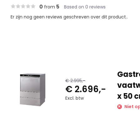
0
5
from
Based on 0 reviews
Er zijn nog geen reviews geschreven over dit product..
Gastr
€ 2.995,-
vaatw
€ 2.696,-
x 50 
Excl. btw
Niet op