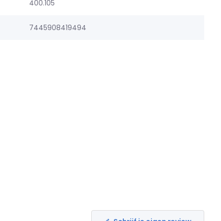
400.105
7445908419494