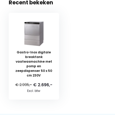
Recent bekeken
Gastro-Inox digitale
breaktank
vaatwasmachine met
pomp en
zeepdispenser 50 x 50
cm 230V
€ 2.696,-
€ 2.995,-
Excl. btw