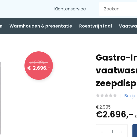
Klantenservice
n
Warmhouden & presentatie
Roestvrij staal
Vaatwas
Gastro-I
€ 2.995,-
€ 2.696,-
vaatwas
zeepdisp
Bekij
€2.995,-
€2.696,-
E
-
+