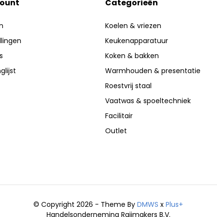
count
Categorieën
n
Koelen & vriezen
llingen
Keukenapparatuur
s
Koken & bakken
glijst
Warmhouden & presentatie
Roestvrij staal
Vaatwas & spoeltechniek
Facilitair
Outlet
© Copyright 2026 - Theme By
DMWS
x
Plus+
Handelsonderneming Raijmakers B.V.