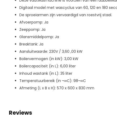
Deze vaatwasmachine is voorzien van een dubbelwan
Digitaal model met wascyclus van 60, 120 en 180 sec
De sproeiarmen zijn vervaardigd van roestvrij staal.
Afvoerpomp: Ja
Zeeppomp: Ja
Glansmiddelpomp: Ja
Breaktank: Ja
Aansluitwaarde: 230V / 3,60 ,00 kW
Boilervermogen (in kW): 3,00 kW
Boilercapaciteit (in L): 6,00 liter
Inhoud wastank (in L): 35 liter
Temperatuurbereik (in ¬∞C): 98¬∞C
Afmeting (L x B x H): 570 x 600 x 830 mm
Reviews