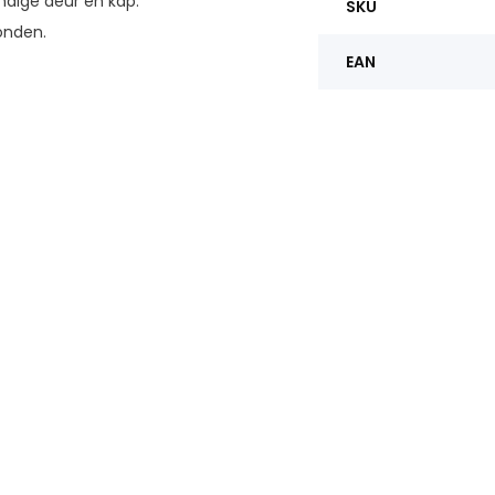
dige deur en kap.
SKU
onden.
EAN