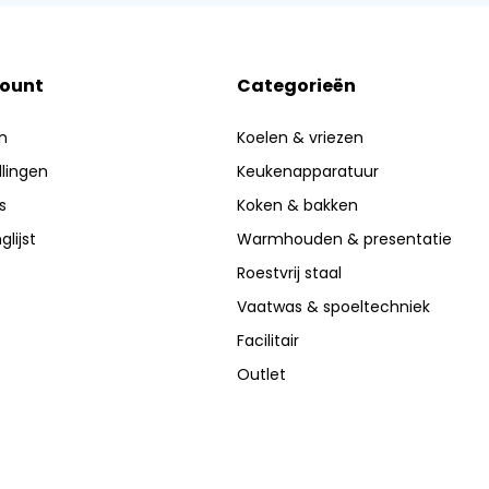
count
Categorieën
n
Koelen & vriezen
llingen
Keukenapparatuur
s
Koken & bakken
glijst
Warmhouden & presentatie
Roestvrij staal
Vaatwas & spoeltechniek
Facilitair
Outlet