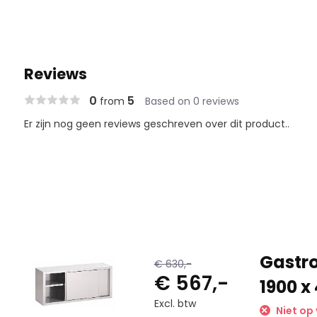
Reviews
0
5
from
Based on 0 reviews
Er zijn nog geen reviews geschreven over dit product..
Gastr
€ 630,-
€ 567,-
1900 x
Excl. btw
Niet op 