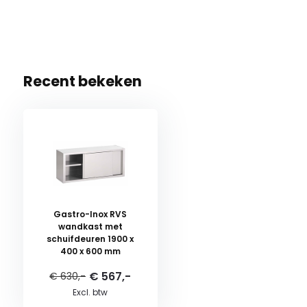
Recent bekeken
Gastro-Inox RVS
wandkast met
schuifdeuren 1900 x
400 x 600 mm
€ 567,-
€ 630,-
Excl. btw