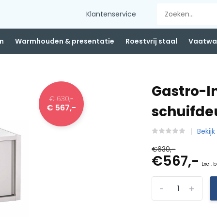
Klantenservice
n
Warmhouden & presentatie
Roestvrij staal
Vaatwas
Gastro-I
€ 630,-
€ 567,-
schuifde
Bekijk
€630,-
€567,-
Excl. 
-
+