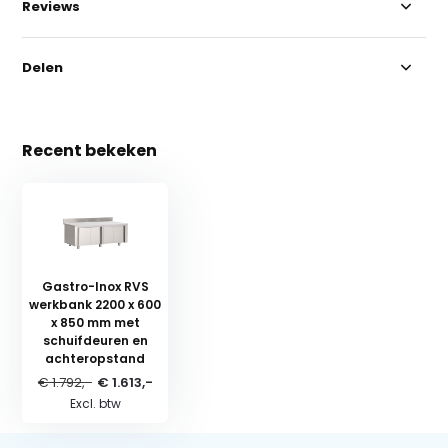
Reviews
Delen
Recent bekeken
Gastro-Inox RVS
werkbank 2200 x 600
x 850 mm met
schuifdeuren en
achteropstand
€ 1.792,-
€ 1.613,-
Excl. btw