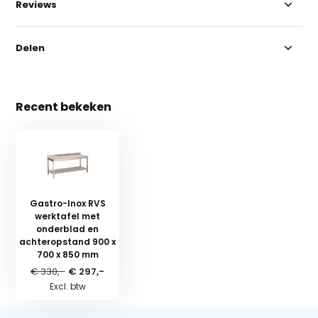
Reviews
Delen
Recent bekeken
Gastro-Inox RVS
werktafel met
onderblad en
achteropstand 900 x
700 x 850 mm
€ 330,-
€ 297,-
Excl. btw