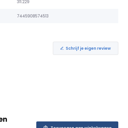
311.229
7445908574513
Schrijf je eigen review
en
Toevoegen aan winkelwagen