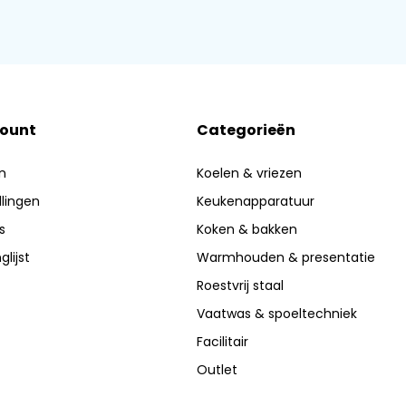
count
Categorieën
n
Koelen & vriezen
llingen
Keukenapparatuur
s
Koken & bakken
glijst
Warmhouden & presentatie
Roestvrij staal
Vaatwas & spoeltechniek
Facilitair
Outlet