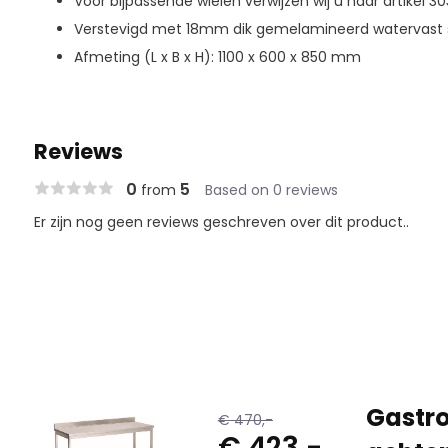
Voor bijpassende wielen verwijzen wij u naar artikel 30
Verstevigd met 18mm dik gemelamineerd watervast 
Afmeting (L x B x H): 1100 x 600 x 850 mm
Reviews
0
5
from
Based on 0 reviews
Er zijn nog geen reviews geschreven over dit product..
Gastro
€ 470,-
€ 423,-