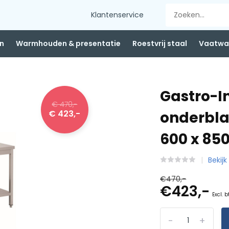
Klantenservice
n
Warmhouden & presentatie
Roestvrij staal
Vaatwas
Gastro-I
€ 470,-
€ 423,-
onderbla
600 x 8
Bekijk
€470,-
€423,-
Excl. 
-
+