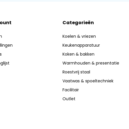
count
Categorieën
n
Koelen & vriezen
llingen
Keukenapparatuur
s
Koken & bakken
glijst
Warmhouden & presentatie
Roestvrij staal
Vaatwas & spoeltechniek
Facilitair
Outlet