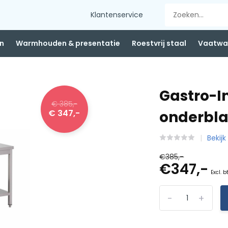
Klantenservice
n
Warmhouden & presentatie
Roestvrij staal
Vaatwas
Gastro-I
€ 385,-
€ 347,-
onderbla
Bekijk
€385,-
€347,-
Excl. b
-
+