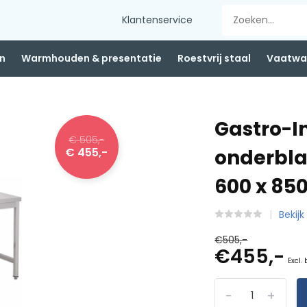
Klantenservice
n
Warmhouden & presentatie
Roestvrij staal
Vaatwas
Gastro-I
€ 505,-
€ 455,-
onderbla
600 x 8
Bekijk
€505,-
€455,-
Excl.
-
+