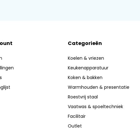
count
Categorieën
n
Koelen & vriezen
llingen
Keukenapparatuur
s
Koken & bakken
glijst
Warmhouden & presentatie
Roestvrij staal
Vaatwas & spoeltechniek
Facilitair
Outlet