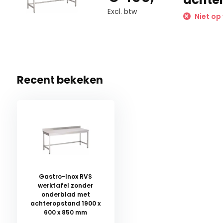
Excl. btw
Niet op
Recent bekeken
Gastro-Inox RVS
werktafel zonder
onderblad met
achteropstand 1900 x
600 x 850 mm