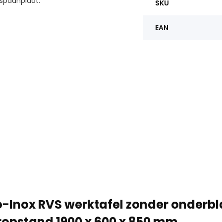
spaanplaat.
SKU
EAN
-Inox RVS werktafel zonder onderb
opstand 1900 x 600 x 850 mm