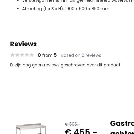
Verstevigd met 18mm dik gemelamineerd watervast 
Afmeting (L x B x H): 1900 x 600 x 850 mm
Reviews
0
5
from
Based on 0 reviews
Er zijn nog geen reviews geschreven over dit product..
Gastro
€ 505,-
€ 455,-
achter