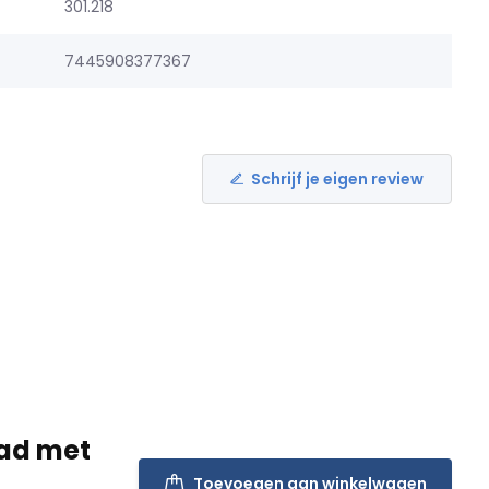
301.218
7445908377367
Schrijf je eigen review
lad met
Toevoegen aan winkelwagen