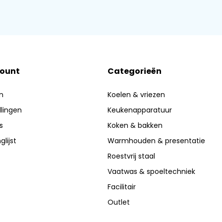
count
Categorieën
n
Koelen & vriezen
llingen
Keukenapparatuur
s
Koken & bakken
glijst
Warmhouden & presentatie
Roestvrij staal
Vaatwas & spoeltechniek
Facilitair
Outlet