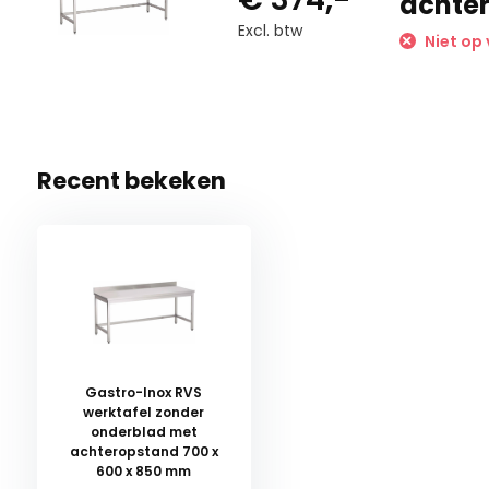
achter
Excl. btw
Niet op 
Recent bekeken
Gastro-Inox RVS
werktafel zonder
onderblad met
achteropstand 700 x
600 x 850 mm