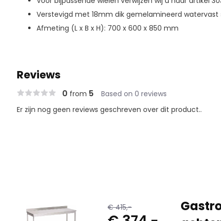
Voor bijpassende wielen verwijzen wij u naar artikel 30
Verstevigd met 18mm dik gemelamineerd watervast 
Afmeting (L x B x H): 700 x 600 x 850 mm
Reviews
0
5
from
Based on 0 reviews
Er zijn nog geen reviews geschreven over dit product..
Gastro
€ 415,-
€ 374,-