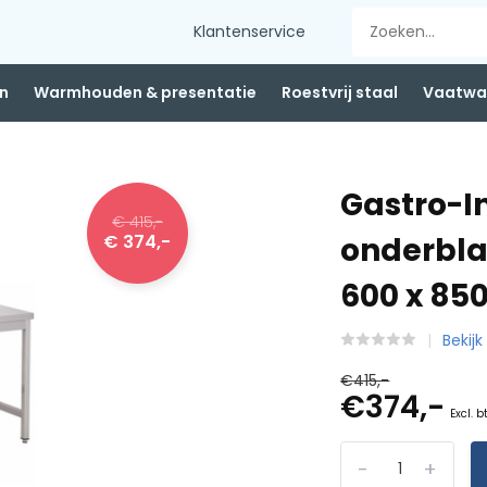
Klantenservice
n
Warmhouden & presentatie
Roestvrij staal
Vaatwas
Gastro-I
€ 415,-
€ 374,-
onderbla
600 x 8
Bekijk
€415,-
€374,-
Excl. b
-
+