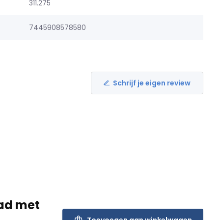
311.275
7445908578580
Schrijf je eigen review
lad met
Toevoegen aan winkelwagen