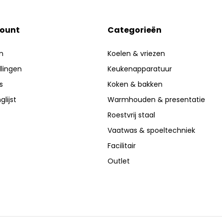
count
Categorieën
n
Koelen & vriezen
llingen
Keukenapparatuur
s
Koken & bakken
glijst
Warmhouden & presentatie
Roestvrij staal
Vaatwas & spoeltechniek
Facilitair
Outlet