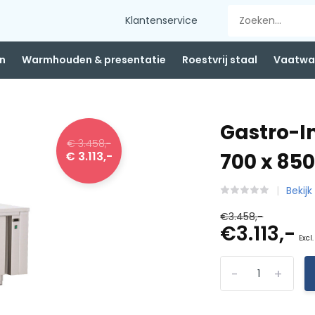
Klantenservice
n
Warmhouden & presentatie
Roestvrij staal
Vaatwas
Gastro-I
€ 3.458,-
€ 3.113,-
700 x 8
Bekij
€3.458,-
€3.113,-
Excl
-
+