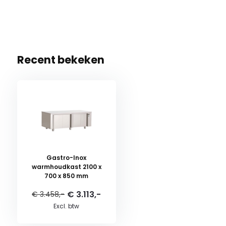
Recent bekeken
Gastro-Inox
warmhoudkast 2100 x
700 x 850 mm
€ 3.113,-
€ 3.458,-
Excl. btw