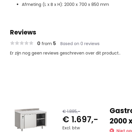
Afmeting (L x B x H): 2000 x 700 x 850 mm
Reviews
0
5
from
Based on 0 reviews
Er zijn nog geen reviews geschreven over dit product..
Gastr
€ 1.885,-
€ 1.697,-
2000 
Excl. btw
Niet op