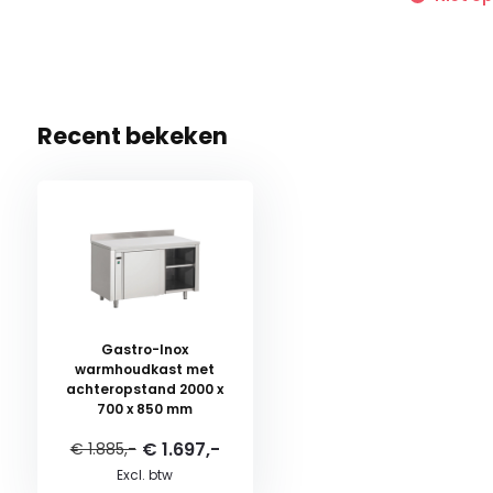
Recent bekeken
Gastro-Inox
warmhoudkast met
achteropstand 2000 x
700 x 850 mm
€ 1.697,-
€ 1.885,-
Excl. btw