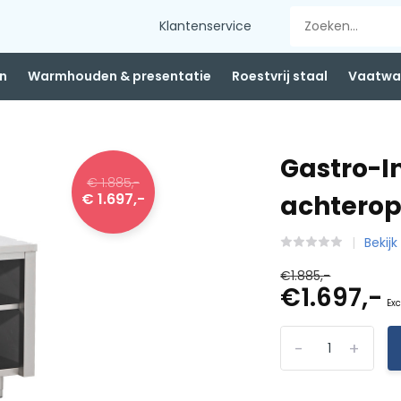
Klantenservice
n
Warmhouden & presentatie
Roestvrij staal
Vaatwas
Gastro-
€ 1.885,-
€ 1.697,-
achterop
Bekij
€1.885,-
€1.697,-
Exc
-
+