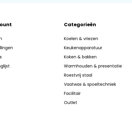
count
Categorieën
n
Koelen & vriezen
llingen
Keukenapparatuur
s
Koken & bakken
glijst
Warmhouden & presentatie
Roestvrij staal
Vaatwas & spoeltechniek
Facilitair
Outlet