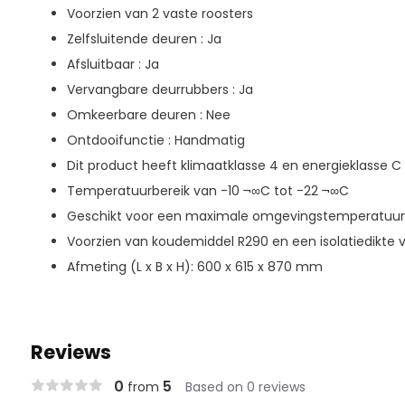
Voorzien van 2 vaste roosters
Zelfsluitende deuren : Ja
Afsluitbaar : Ja
Vervangbare deurrubbers : Ja
Omkeerbare deuren : Nee
Ontdooifunctie : Handmatig
Dit product heeft klimaatklasse 4 en energieklasse C
Temperatuurbereik van -10 ¬∞C tot -22 ¬∞C
Geschikt voor een maximale omgevingstemperatuur
Voorzien van koudemiddel R290 en een isolatiedikte
Afmeting (L x B x H): 600 x 615 x 870 mm
Reviews
0
5
from
Based on 0 reviews