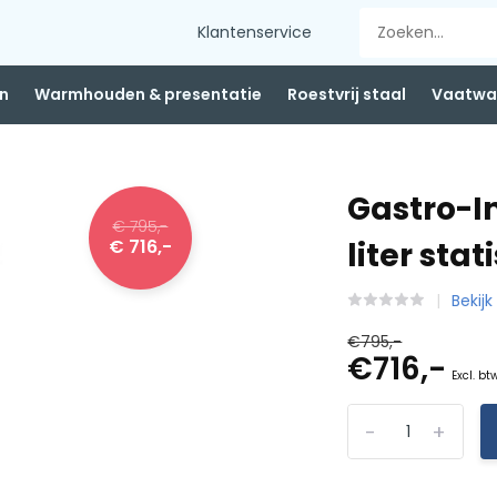
Klantenservice
n
Warmhouden & presentatie
Roestvrij staal
Vaatwas
Gastro-In
€ 795,-
€ 716,-
liter sta
Bekijk
€795,-
€716,-
Excl. bt
-
+