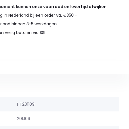
 moment kunnen onze voorraad en levertijd afwijken
g in Nederland bij een order va. €350,-
erland binnen 3-5 werkdagen
en veilig betalen via SSL
HT201109
201.109