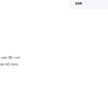
EAN
 van 38 ¬∞C
 van 60 mm