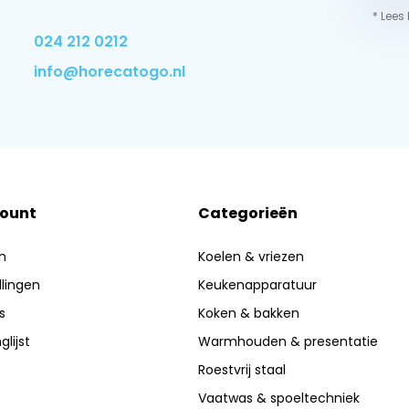
* Lees
024 212 0212
info@horecatogo.nl
count
Categorieën
n
Koelen & vriezen
llingen
Keukenapparatuur
s
Koken & bakken
glijst
Warmhouden & presentatie
Roestvrij staal
Vaatwas & spoeltechniek