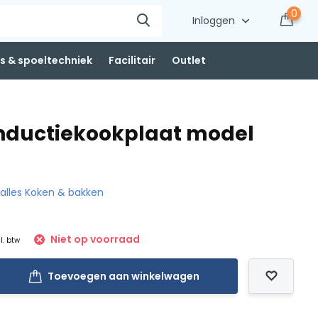
0
Inloggen
 & spoeltechniek
Facilitair
Outlet
nductiekookplaat model
k alles Koken & bakken
Niet op voorraad
l. btw
Toevoegen aan winkelwagen