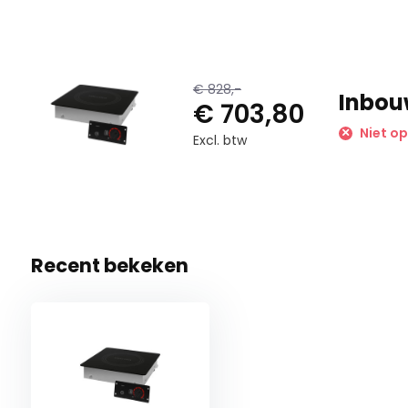
€ 828,-
Inbou
€ 703,80
Niet o
Excl. btw
Recent bekeken