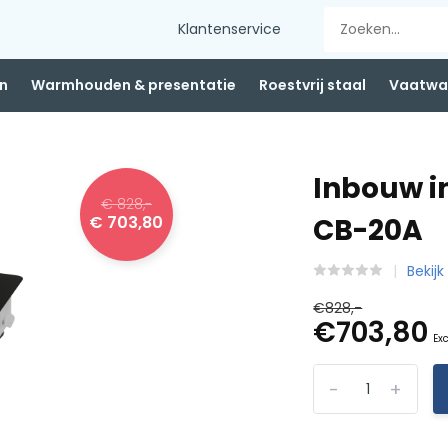
Klantenservice
n
Warmhouden & presentatie
Roestvrij staal
Vaatwas
Inbouw i
€ 828,-
€ 703,80
CB-20A
Bekij
€828,-
€703,80
Exc
-
+