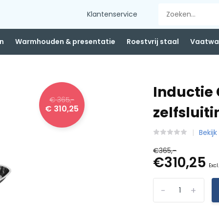
Klantenservice
n
Warmhouden & presentatie
Roestvrij staal
Vaatwas
Inductie
€ 365,-
€ 310,25
zelfsluit
Bekij
€365,-
€310,25
Excl
-
+