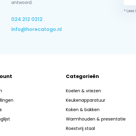
antwoord.
* Lees
024 212 0212
info@horecatogo.nl
count
Categorieën
n
Koelen & vriezen
llingen
Keukenapparatuur
s
Koken & bakken
glijst
Warmhouden & presentatie
Roestvrij staal