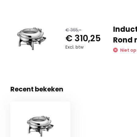
Induct
€ 365,-
€ 310,25
Rond 
Excl. btw
Niet op
Recent bekeken