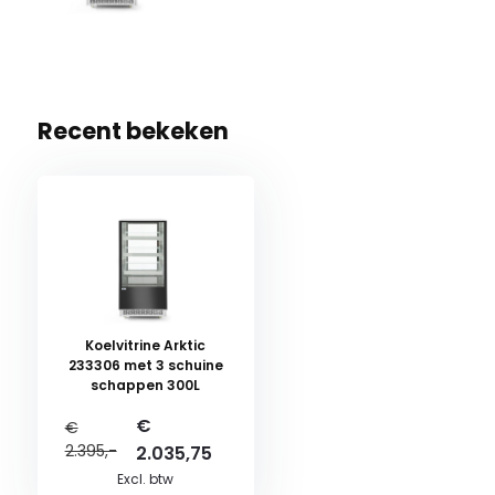
Recent bekeken
Koelvitrine Arktic
233306 met 3 schuine
schappen 300L
€
€
2.395,-
2.035,75
Excl. btw