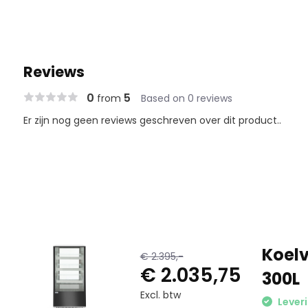
Reviews
0
5
from
Based on 0 reviews
Er zijn nog geen reviews geschreven over dit product..
Koelv
€ 2.395,-
€ 2.035,75
300L
Excl. btw
Lever