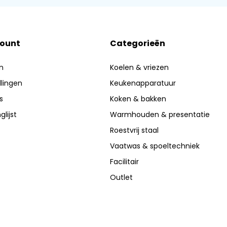
count
Categorieën
n
Koelen & vriezen
llingen
Keukenapparatuur
s
Koken & bakken
glijst
Warmhouden & presentatie
Roestvrij staal
Vaatwas & spoeltechniek
Facilitair
Outlet