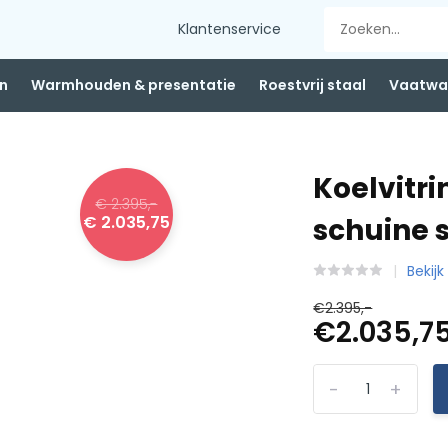
Klantenservice
n
Warmhouden & presentatie
Roestvrij staal
Vaatwas
Koelvitri
€ 2.395,-
€ 2.035,75
schuine 
Bekijk
€2.395,-
€2.035,7
-
+