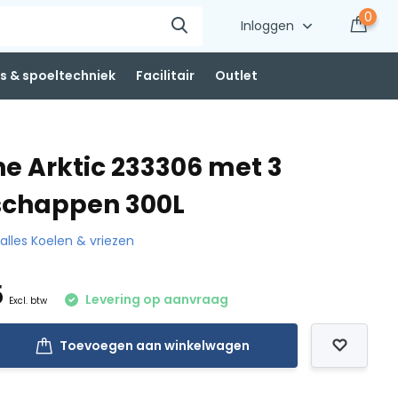
0
Inloggen
 & spoeltechniek
Facilitair
Outlet
ne Arktic 233306 met 3
schappen 300L
 alles Koelen & vriezen
5
Levering op aanvraag
Excl. btw
Toevoegen aan winkelwagen