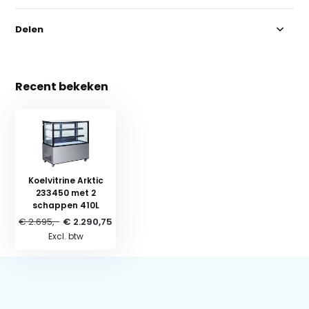
Delen
Recent bekeken
Koelvitrine Arktic
233450 met 2
schappen 410L
€ 2.695,-
€ 2.290,75
Excl. btw