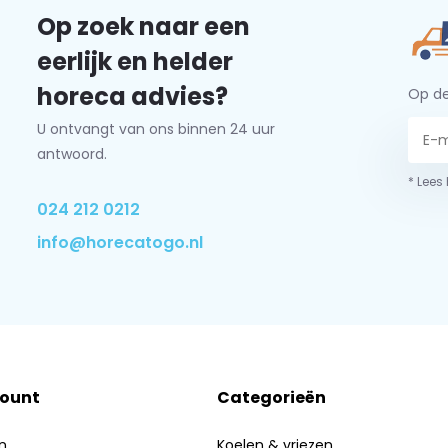
Op zoek naar een
eerlijk en helder
horeca advies?
Op de
U ontvangt van ons binnen 24 uur
antwoord.
* Lees
024 212 0212
info@horecatogo.nl
count
Categorieën
n
Koelen & vriezen