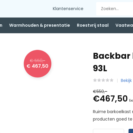
Klantenservice
n
Warmhouden & presentatie
Roestvrij staal
Vaatwas
Backbar 
€ 550,-
€ 467,50
93L
Bekijk
€550,-
€467,50
Ex
Ruime barkoelkast 
producten goed te 