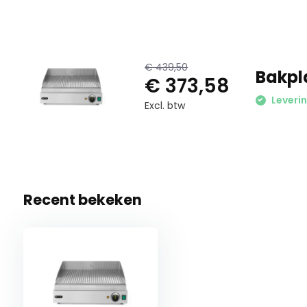
€ 439,50
Bakpla
€ 373,58
Leveri
Excl. btw
Recent bekeken