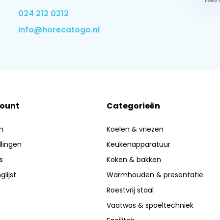
024 212 0212
info@horecatogo.nl
count
Categorieën
n
Koelen & vriezen
llingen
Keukenapparatuur
s
Koken & bakken
glijst
Warmhouden & presentatie
Roestvrij staal
Vaatwas & spoeltechniek