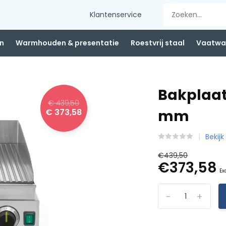
Klantenservice
n
Warmhouden & presentatie
Roestvrij staal
Vaatwas
Bakplaat 
€ 439,50
€ 373,58
mm
Bekij
€439,50
€373,58
Ex
-
+