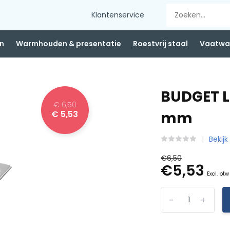
Klantenservice
n
Warmhouden & presentatie
Roestvrij staal
Vaatwas
BUDGET L
€ 6,50
€ 5,53
mm
Bekijk
€6,50
€5,53
Excl. btw
-
+