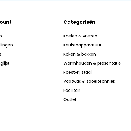
count
Categorieën
n
Koelen & vriezen
llingen
Keukenapparatuur
s
Koken & bakken
glijst
Warmhouden & presentatie
Roestvrij staal
Vaatwas & spoeltechniek
Facilitair
Outlet