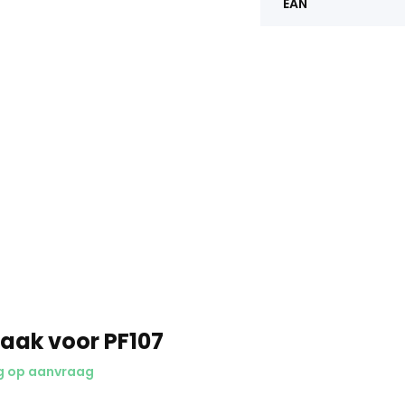
EAN
aak voor PF107
g op aanvraag