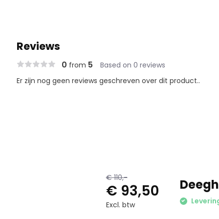
Reviews
0
5
from
Based on 0 reviews
Er zijn nog geen reviews geschreven over dit product..
€ 110,-
Deegh
€ 93,50
Leverin
Excl. btw