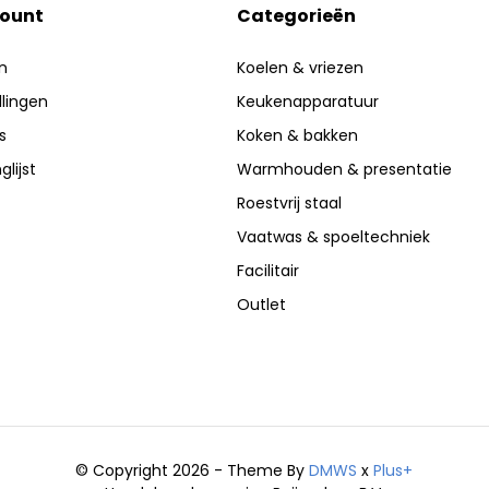
count
Categorieën
n
Koelen & vriezen
llingen
Keukenapparatuur
s
Koken & bakken
glijst
Warmhouden & presentatie
Roestvrij staal
Vaatwas & spoeltechniek
Facilitair
Outlet
© Copyright 2026 - Theme By
DMWS
x
Plus+