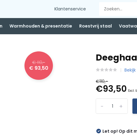
Klantenservice
n
Warmhouden & presentatie
Roestvrij staal
Vaatwas
Deeghaak
€ 110,-
€ 93,50
Bekij
€110,-
€93,50
Excl.
-
+
Let op! Op dit