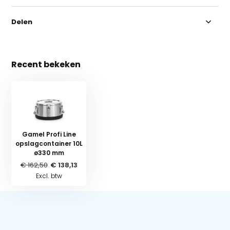
Delen
Recent bekeken
Gamel Profi Line
opslagcontainer 10L
ø330 mm
€ 162,50
€ 138,13
Excl. btw