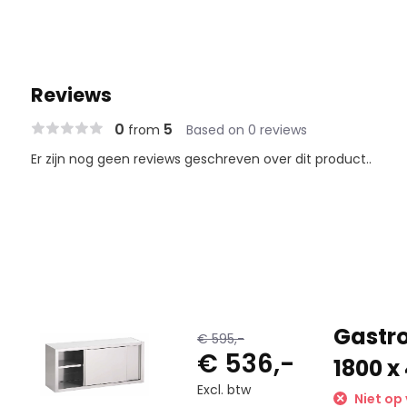
Reviews
0
5
from
Based on 0 reviews
Er zijn nog geen reviews geschreven over dit product..
Gastr
€ 595,-
€ 536,-
1800 x
Excl. btw
Niet op 