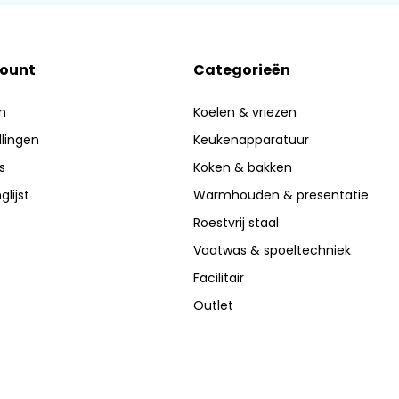
count
Categorieën
n
Koelen & vriezen
llingen
Keukenapparatuur
s
Koken & bakken
glijst
Warmhouden & presentatie
Roestvrij staal
Vaatwas & spoeltechniek
Facilitair
Outlet