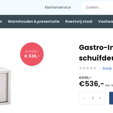
Klantenservice
n
Warmhouden & presentatie
Roestvrij staal
Vaatwas
Gastro-I
€ 595,-
€ 536,-
schuifde
Bekijk
€595,-
€536,-
Excl. 
-
+