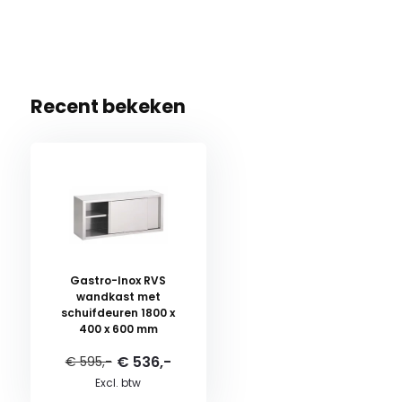
Recent bekeken
Gastro-Inox RVS
wandkast met
schuifdeuren 1800 x
400 x 600 mm
€ 536,-
€ 595,-
Excl. btw