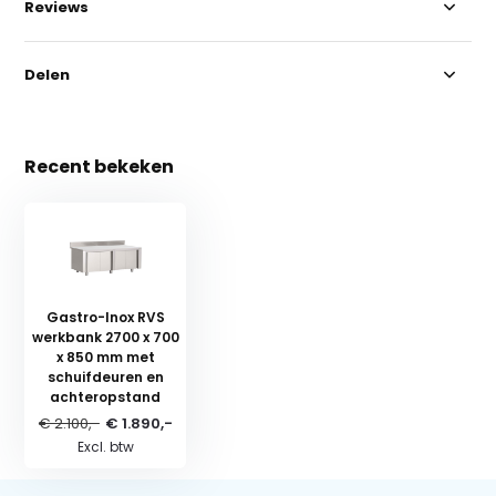
Reviews
Delen
Recent bekeken
Gastro-Inox RVS
werkbank 2700 x 700
x 850 mm met
schuifdeuren en
achteropstand
€ 2.100,-
€ 1.890,-
Excl. btw