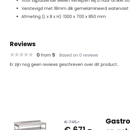
Voor bijpassende wielen verwijzen wij u naar artikel 30
Verstevigd met 18mm dik gemelamineerd watervast 
Afmeting (L x B x H): 1300 x 700 x 850 mm
Reviews
0
5
from
Based on 0 reviews
Er zijn nog geen reviews geschreven over dit product..
Gastro
€ 745,-
€ 671,-