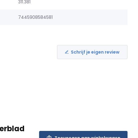
311.381
7445908584581
Schrijf je eigen review
erblad
Toevoegen aan winkelwagen