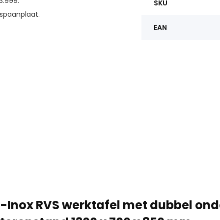
3.999.
SKU
spaanplaat.
EAN
-Inox RVS werktafel met dubbel ond