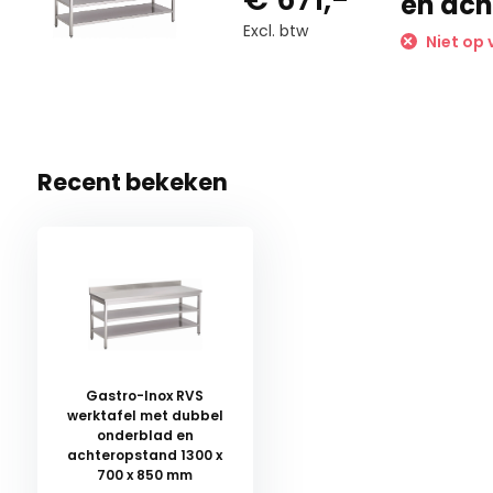
en ach
Excl. btw
Niet op 
Recent bekeken
Gastro-Inox RVS
werktafel met dubbel
onderblad en
achteropstand 1300 x
700 x 850 mm