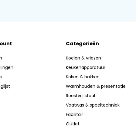
count
Categorieën
n
Koelen & vriezen
llingen
Keukenapparatuur
s
Koken & bakken
glijst
Warmhouden & presentatie
Roestvrij staal
Vaatwas & spoeltechniek
Facilitair
Outlet