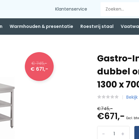
Klantenservice
n
Warmhouden & presentatie
Roestvrij staal
Vaatwas
Gastro-I
€ 745,-
€ 671,-
dubbel o
1300 x 7
Bekijk
€745,-
€671,-
Excl. bt
-
+