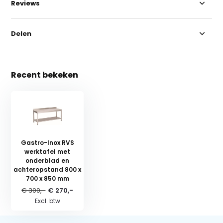
Reviews
Delen
Recent bekeken
Gastro-Inox RVS
werktafel met
onderblad en
achteropstand 800 x
700 x 850 mm
€ 300,-
€ 270,-
Excl. btw