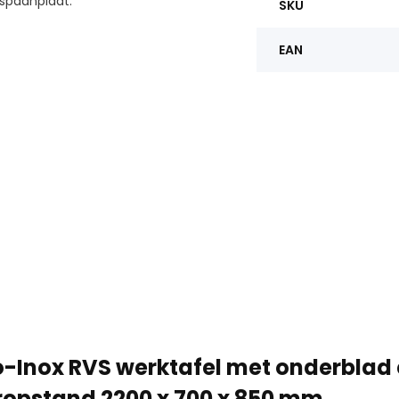
spaanplaat.
SKU
EAN
-Inox RVS werktafel met onderblad
ropstand 2200 x 700 x 850 mm