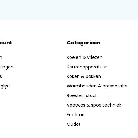
count
Categorieën
n
Koelen & vriezen
llingen
Keukenapparatuur
s
Koken & bakken
glijst
Warmhouden & presentatie
Roestvrij staal
Vaatwas & spoeltechniek
Facilitair
Outlet