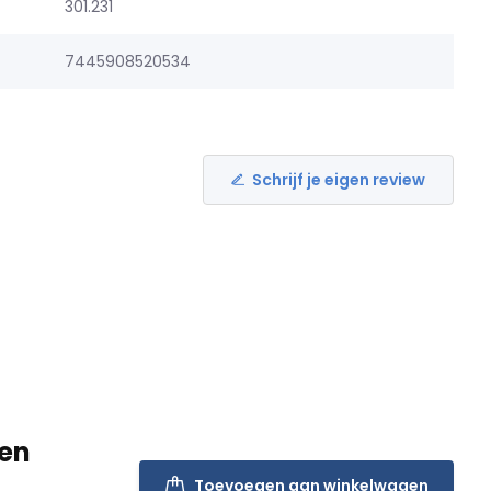
301.231
7445908520534
Schrijf je eigen review
 en
Toevoegen aan winkelwagen