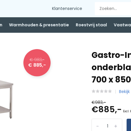
Klantenservice
n
Warmhouden & presentatie
Roestvrij staal
Vaatwas
Gastro-I
€ 983,-
€ 885,-
onderbla
700 x 8
Bekijk
€983,-
€885,-
Excl.
-
+