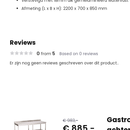
Verstevigd met 18mm dik gemelamineerd watervast 
Afmeting (L x B x H): 2200 x 700 x 850 mm
Reviews
0
5
from
Based on 0 reviews
Er zijn nog geen reviews geschreven over dit product..
Gastro
€ 983,-
€ 885,-
achte