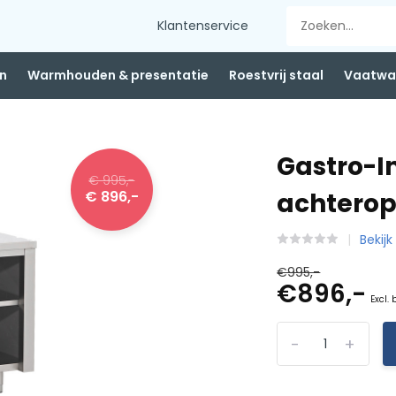
Klantenservice
n
Warmhouden & presentatie
Roestvrij staal
Vaatwas
Gastro-
€ 995,-
€ 896,-
achterop
Bekij
€995,-
€896,-
Excl.
-
+