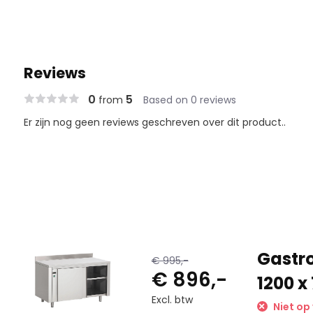
Reviews
0
5
from
Based on 0 reviews
Er zijn nog geen reviews geschreven over dit product..
Gastr
€ 995,-
€ 896,-
1200 x
Excl. btw
Niet op