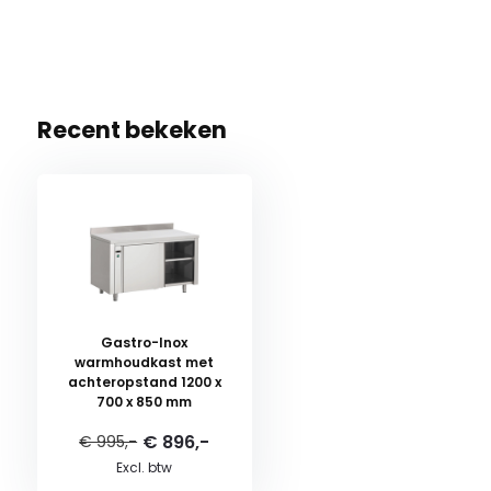
Recent bekeken
Gastro-Inox
warmhoudkast met
achteropstand 1200 x
700 x 850 mm
€ 896,-
€ 995,-
Excl. btw