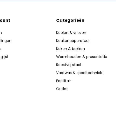
count
Categorieën
n
Koelen & vriezen
llingen
Keukenapparatuur
s
Koken & bakken
glijst
Warmhouden & presentatie
Roestvrij staal
Vaatwas & spoeltechniek
Facilitair
Outlet