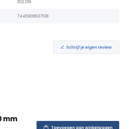
302.139
7445908537518
Schrijf je eigen review
50 mm
Toevoegen aan winkelwagen