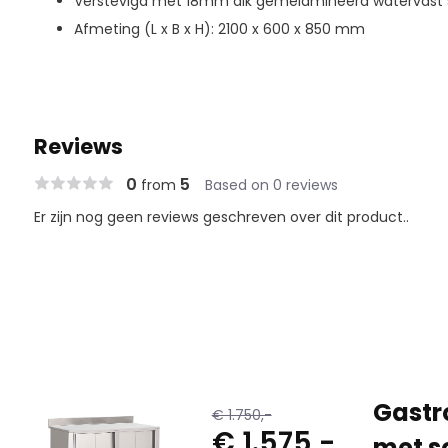
Verstevigd met 18mm dik gemelamineerd watervast 
Afmeting (L x B x H): 2100 x 600 x 850 mm
Reviews
0
5
from
Based on 0 reviews
Er zijn nog geen reviews geschreven over dit product..
Gastr
€ 1.750,-
€ 1.575,-
met s