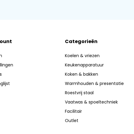
count
Categorieën
n
Koelen & vriezen
llingen
Keukenapparatuur
s
Koken & bakken
glijst
Warmhouden & presentatie
Roestvrij staal
Vaatwas & spoeltechniek
Facilitair
Outlet