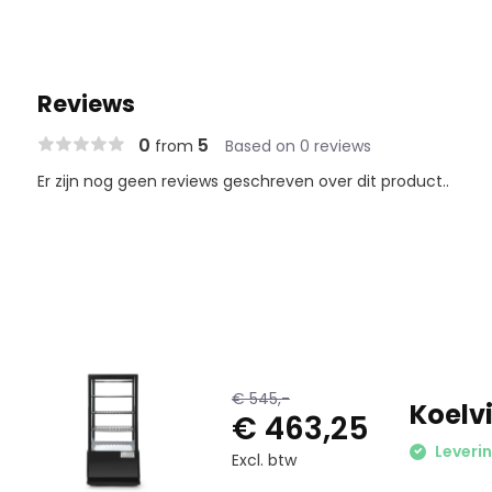
Reviews
0
5
from
Based on 0 reviews
Er zijn nog geen reviews geschreven over dit product..
€ 545,-
Koelvi
€ 463,25
Leveri
Excl. btw