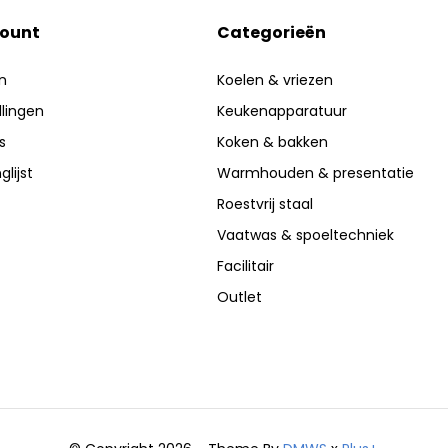
count
Categorieën
n
Koelen & vriezen
llingen
Keukenapparatuur
s
Koken & bakken
glijst
Warmhouden & presentatie
Roestvrij staal
Vaatwas & spoeltechniek
Facilitair
Outlet