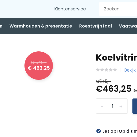
Klantenservice
n
Warmhouden & presentatie
Roestvrij staal
Vaatwas
Koelvitri
€ 545,-
€ 463,25
Bekijk
€545,-
€463,25
Ex
-
+
Let op! Op dit